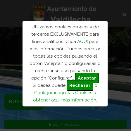
Utilizamos cookies propias y de
terceros EXCLUSIVAMENTE para
fines analíticos. Clica
AQUÍ
para
más información. Puedes aceptar
todas las cookies pulsando el
botón “Aceptar” o configurarlas o
rechazar su uso pulsando la
opción “Configurar”..
Aceptar
Si desea puede
Rechazar
o
Configurar aquí las Cookies
u
obtener aquí más información
.
BUSCADOR
Inicio
Buscador