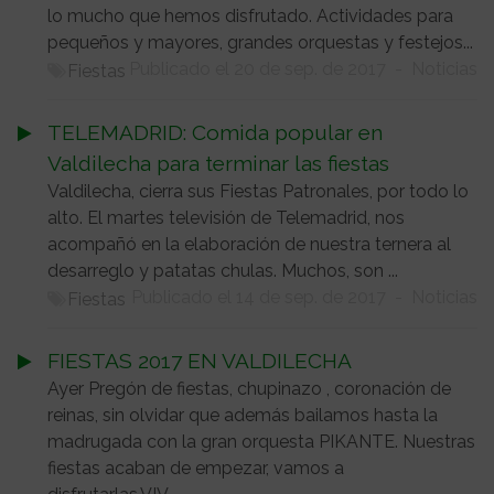
lo mucho que hemos disfrutado. Actividades para
pequeños y mayores, grandes orquestas y festejos...
Publicado el 20 de sep. de 2017
-
Noticias
Fiestas
TELEMADRID: Comida popular en
Valdilecha para terminar las fiestas
Valdilecha, cierra sus Fiestas Patronales, por todo lo
alto. El martes televisión de Telemadrid, nos
acompañó en la elaboración de nuestra ternera al
desarreglo y patatas chulas. Muchos, son ...
Publicado el 14 de sep. de 2017
-
Noticias
Fiestas
FIESTAS 2017 EN VALDILECHA
Ayer Pregón de fiestas, chupinazo , coronación de
reinas, sin olvidar que además bailamos hasta la
madrugada con la gran orquesta PIKANTE. Nuestras
fiestas acaban de empezar, vamos a