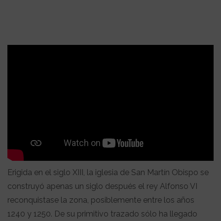
Erigida en el siglo XIII, la iglesia de San Martín Obispo se
construyó apenas un siglo después el rey Alfonso VI
reconquistase la zona, posiblemente entre los años
1240 y 1250. De su primitivo trazado sólo ha llegado