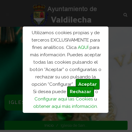
Utilizamos cookies propias y de
terceros EXCLUSIVAMENTE para
fines analíticos. Clica
AQUÍ
para
más información. Puedes aceptar
todas las cookies pulsando el
botón “Aceptar” o configurarlas o
rechazar su uso pulsando la
opción “Configurar”..
Aceptar
Si desea puede
Rechazar
o
Configurar aquí las Cookies
u
IGLESIA DE SAN MARTÍN OBISPO
obtener aquí más información
.
Inicio
Iglesia de San...