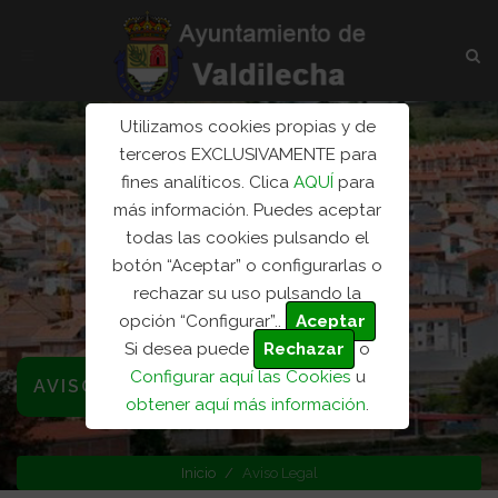
Utilizamos cookies propias y de
terceros EXCLUSIVAMENTE para
fines analíticos. Clica
AQUÍ
para
más información. Puedes aceptar
todas las cookies pulsando el
botón “Aceptar” o configurarlas o
rechazar su uso pulsando la
opción “Configurar”..
Aceptar
Si desea puede
Rechazar
o
Configurar aquí las Cookies
u
AVISO LEGAL
obtener aquí más información
.
Inicio
Aviso Legal