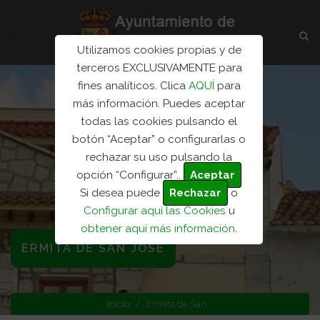
Utilizamos cookies propias y de
terceros EXCLUSIVAMENTE para
fines analíticos. Clica
AQUÍ
para
más información. Puedes aceptar
todas las cookies pulsando el
botón “Aceptar” o configurarlas o
rechazar su uso pulsando la
opción “Configurar”..
Aceptar
Si desea puede
Rechazar
o
Configurar aquí las Cookies
u
obtener aquí más información
.
ERMITA DE SAN JOSÉ
Inicio
Ermita de San...