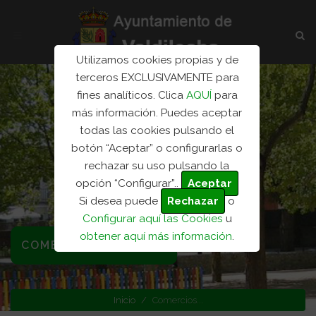
Utilizamos cookies propias y de
terceros EXCLUSIVAMENTE para
fines analíticos. Clica
AQUÍ
para
más información. Puedes aceptar
todas las cookies pulsando el
botón “Aceptar” o configurarlas o
rechazar su uso pulsando la
opción “Configurar”..
Aceptar
Si desea puede
Rechazar
o
Configurar aquí las Cookies
u
obtener aquí más información
.
COMERCIOS LOCALES
Inicio
Comercios...