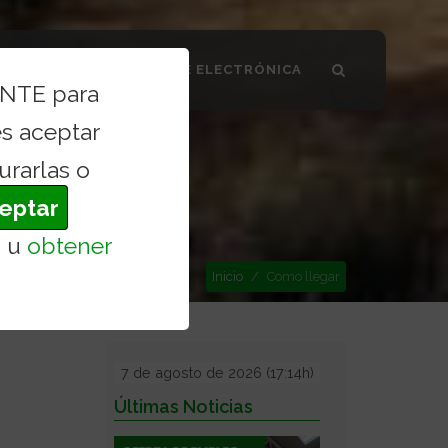
SMO VALDILECHA
SEDE ELECTRÓNICA
ENTE para
s aceptar
urarlas o
eptar
s
u
obtener
Inicio
Como llegar
7 de agosto de 2026 (17:14h)
Últimas Noticias