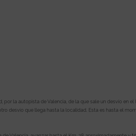
 por la autopista de Valencia, de la que sale un desvío en el
tro desvío que llega hasta la localidad. Esta es hasta el mo
ta de Valencia, avanzar hasta el Km. 38 aproximadamente y t