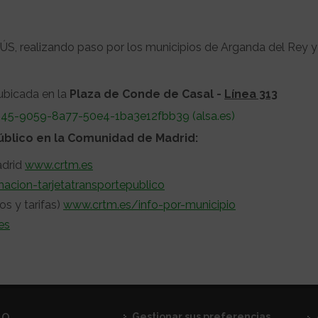
ÚS, realizando paso por los municipios de Arganda del Rey
 ubicada en la
Plaza de Conde de Casal -
Línea 313
45-9059-8a77-50e4-1ba3e12fbb39 (alsa.es)
úblico en la Comunidad de Madrid:
adrid
www.crtm.es
acion-tarjetatransportepublico
os y tarifas)
www.crtm.es/info-por-municipio
es
TO
Gestionar sus preferencias