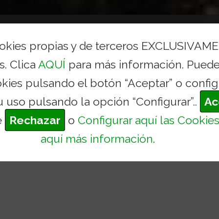
AYUNTAMIENTO
CONCEJALÍAS Y SERVICIOS
TURI
ookies propias y de terceros EXCLUSIVAM
s. Clica
AQUÍ
para más información. Puede
okies pulsando el botón “Aceptar” o config
u uso pulsando la opción “Configurar”..
Ac
e
Rechazar
o
Configurar aquí las Cookie
aquí más información
.