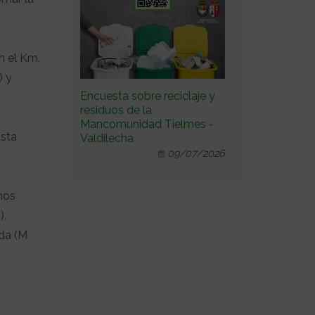
n el Km.
) y
Encuesta sobre reciclaje y
residuos de la
Mancomunidad Tielmes -
asta
Valdilecha
09/07/2026
mos
),
eda (M