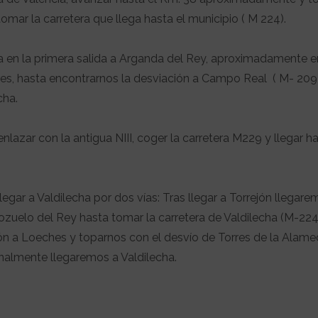
omar la carretera que llega hasta el municipio ( M 224).
en la primera salida a Arganda del Rey, aproximadamente e
res, hasta encontrarnos la desviación a Campo Real ( M- 209
cha.
zar con la antigua NIII, coger la carretera M229 y llegar h
gar a Valdilecha por dos vías: Tras llegar a Torrejón llegare
zuelo del Rey hasta tomar la carretera de Valdilecha (M-224
ón a Loeches y toparnos con el desvío de Torres de la Alam
nalmente llegaremos a Valdilecha.