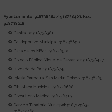
Ayuntamiento: 918738381 / 918738403. Fax:
918738218
Centralita: 918738381
Polideportivo Municipal: 918738690
Casa de los Niños: 918738501
Colegio Público Miguel de Cervantes: 918738437
Juzgado de Paz: 918738745
Iglesia Parroquial San Martín Obispo: 918738385
Biblioteca Municipal: 918738688
Consultorio Médico: 918738419
Servicio Tanatorio Municipal: 918712983-
918742469