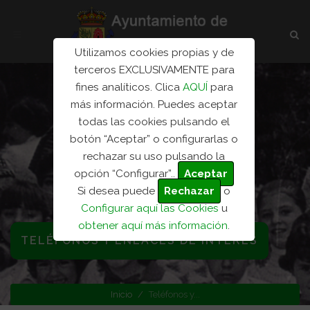
Utilizamos cookies propias y de
terceros EXCLUSIVAMENTE para
fines analíticos. Clica
AQUÍ
para
más información. Puedes aceptar
todas las cookies pulsando el
botón “Aceptar” o configurarlas o
rechazar su uso pulsando la
opción “Configurar”..
Aceptar
Si desea puede
Rechazar
o
Configurar aquí las Cookies
u
obtener aquí más información
.
TELÉFONOS Y ENLACES DE INTERÉS
Inicio
Teléfonos y...