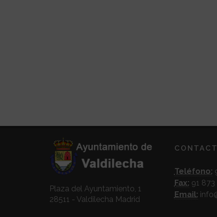
CONTAC
Teléfono:
9
Fax:
91 873 
Plaza del Ayuntamiento, 1
Email:
info
28511 - Valdilecha Madrid