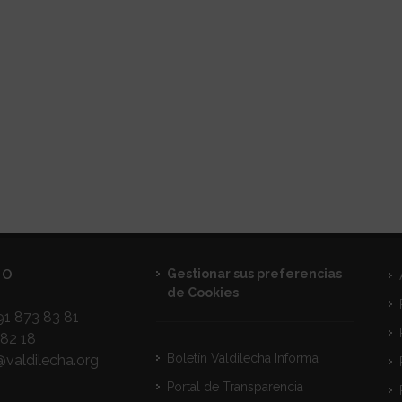
TO
Gestionar sus preferencias
de Cookies
1 873 83 81
82 18
Boletín Valdilecha Informa
@valdilecha.org
Portal de Transparencia