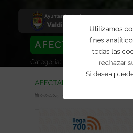
Utilizamos c
fines analítico
AFECTADOS CANAL
todas las co
Categoría: Noticias
rechazar s
Si desea pued
AFECTADOS CANALES DE TE
07/07/2025
Categoría: Noticias