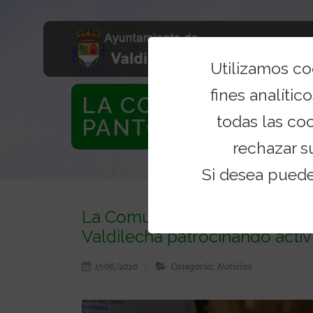
Utilizamos c
fines analítico
LA COMUNIDAD DE
todas las co
PANTOCRÁTOR DE..
rechazar s
Categoría: Noticias
Si desea pued
La Comunidad de Madrid se su
Valdilecha patrocinando acti
17/06/2026
Categoría: Noticias