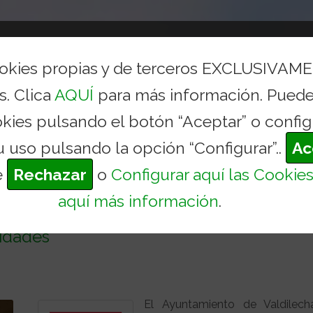
AYUNTAMIENTO
CONCEJALÍAS Y SERVICIOS
TURI
ookies propias y de terceros EXCLUSIVAM
s. Clica
AQUÍ
para más información. Puede
 MADRID SE SUMA AL 50 
okies pulsando el botón “Aceptar” o config
.
Inicio
Actualidad
u uso pulsando la opción “Configurar”..
Ac
e
Rechazar
o
Configurar aquí las Cookie
aquí más información
.
ma al 50 aniversario del Pantocrátor de
vidades
El Ayuntamiento de Valdilech