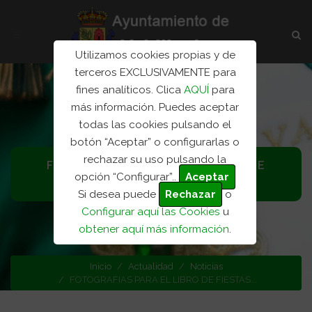
Utilizamos cookies propias y de
terceros EXCLUSIVAMENTE para
fines analíticos. Clica
AQUÍ
para
más información. Puedes aceptar
todas las cookies pulsando el
botón “Aceptar” o configurarlas o
rechazar su uso pulsando la
FOTOGRAFIAS PARA EL LIBRO DE
opción “Configurar”..
Aceptar
FIESTAS 2017
Si desea puede
Rechazar
o
Configurar aquí las Cookies
u
Categoría: Noticias
obtener aquí más información
.
Inicio
Actualidad
Noticias
FOTOGRAFIAS PARA EL LIBRO DE FIESTAS...