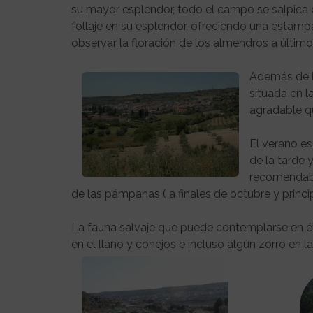
su mayor esplendor, todo el campo se salpica 
follaje en su esplendor, ofreciendo una estampa
observar la floración de los almendros a últim
Además de la
situada en l
agradable q
El verano e
de la tarde 
recomendable
de las pámpanas ( a finales de octubre y princ
La fauna salvaje que puede contemplarse en él
en el llano y conejos e incluso algún zorro en l