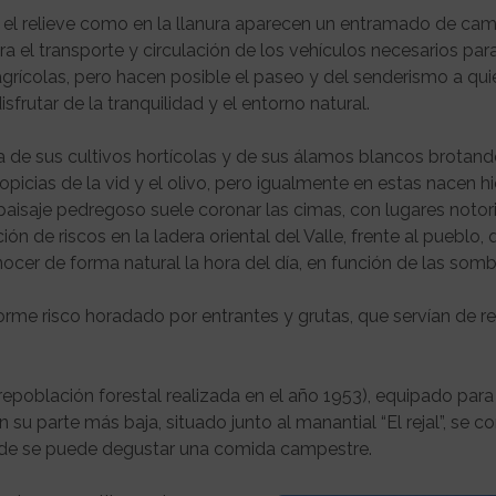
 el relieve como en la llanura aparecen un entramado de ca
ra el transporte y circulación de los vehículos necesarios para
agrícolas, pero hacen posible el paseo y del senderismo a qu
sfrutar de la tranquilidad y el entorno natural.
pa de sus cultivos hortícolas y de sus álamos blancos brotan
picias de la vid y el olivo, pero igualmente en estas nacen h
paisaje pedregoso suele coronar las cimas, con lugares notor
n de riscos en la ladera oriental del Valle, frente al pueblo, 
ocer de forma natural la hora del día, en función de las somb
rme risco horadado por entrantes y grutas, que servían de re
 repoblación forestal realizada en el año 1953), equipado para
 su parte más baja, situado junto al manantial “El rejal”, se co
de se puede degustar una comida campestre.