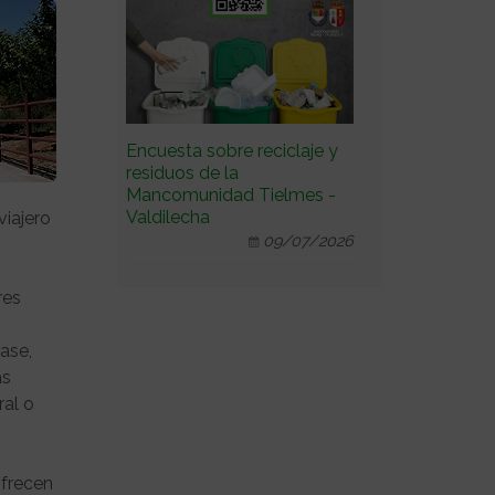
Encuesta sobre reciclaje y
residuos de la
Mancomunidad Tielmes -
Valdilecha
viajero
09/07/2026
res
ase,
as
ral o
ofrecen