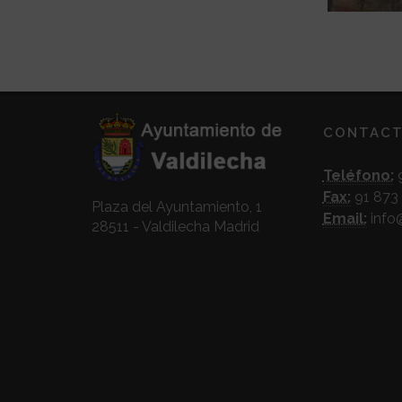
CONTAC
Teléfono:
9
Fax:
91 873 
Plaza del Ayuntamiento, 1
Email:
info
28511 - Valdilecha Madrid