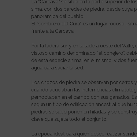
La “Carcava” se sitúa en la parte superior de l
sima, con dos paredes de piedra, desde cuya p
panorámica del pueblo.
El “sombrero del Cura” es un lugar rocoso , sit
frente a la Carcava.
Por la ladera sur, y en la ladera oeste del Valle
vistoso camino denominado “el conejero”, debi
de esta especie animal en el mismo, y dos fuente
agua para saciar la sed.
Los chozos de piedra se observan por cerros y l
cuando acuciaban las inclemencias climatológi
pernoctaban en el campo con sus ganados. Est
según un tipo de edificación ancestral que hunde
piedras se superponen en hiladas y se construy
clave que sujeta todo el conjunto.
La época ideal para quien desee realizar send