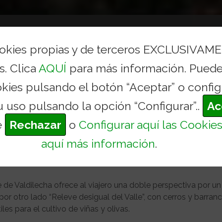
AYUNTAMIENTO
CONCEJALÍAS Y SERVICIOS
TURI
ookies propias y de terceros EXCLUSIVAM
s. Clica
AQUÍ
para más información. Puede
okies pulsando el botón “Aceptar” o config
u uso pulsando la opción “Configurar”..
Ac
e
Rechazar
o
Configurar aquí las Cookie
aquí más información
.
e de Valdilecha ofrece al viajero una doble perspectiva por un
, por otro lado “Releve desigual del Valle”, con cerros y barran
iles para el cultivo de viñas y olivas.