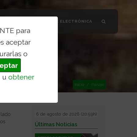
SMO VALDILECHA
SEDE ELECTRÓNICA
ENTE para
s aceptar
urarlas o
eptar
s
u
obtener
Inicio
Paisaje
 lado
6 de agosto de 2026 (20:59h)
cos
Últimas Noticias