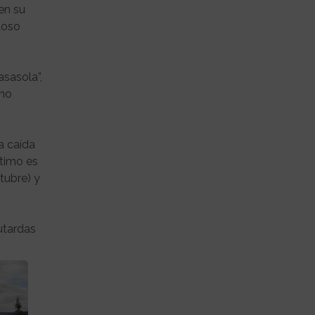
en su
toso
asasola”,
ino
a caída
ptimo es
tubre) y
utardas