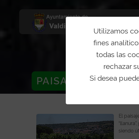
Utilizamos c
fines analítico
todas las co
rechazar s
Si desea pued
PAISAJE
El paisaj
“llanura”
siendo út