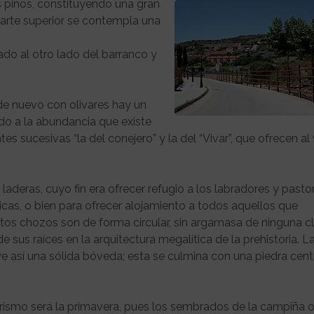
os pinos, constituyendo una gran
arte superior se contempla una
uado al otro lado del barranco y
, de nuevo con olivares hay un
do a la abundancia que existe
s sucesivas “la del conejero” y la del “Vivar”, que ofrecen al 
aderas, cuyo fin era ofrecer refugio a los labradores y pasto
cas, o bien para ofrecer alojamiento a todos aquellos que
os chozos son de forma circular, sin argamasa de ninguna cl
 sus raíces en la arquitectura megalítica de la prehistoria. L
e así una sólida bóveda; esta se culmina con una piedra cent
erismo será la primavera, pues los sembrados de la campiña 