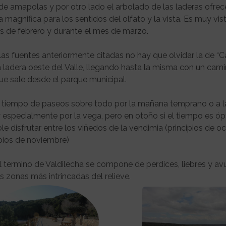
de amapolas y por otro lado el arbolado de las laderas ofrec
 magnifica para los sentidos del olfato y la vista. Es muy vis
os de febrero y durante el mes de marzo.
s fuentes anteriormente citadas no hay que olvidar la de “C
a ladera oeste del Valle, llegando hasta la misma con un cam
ue sale desde el parque municipal.
s tiempo de paseos sobre todo por la mañana temprano o a l
y especialmente por la vega, pero en otoño si el tiempo es ó
 disfrutar entre los viñedos de la vendimia (principios de oc
ipios de noviembre)
 termino de Valdilecha se compone de perdices, liebres y av
as zonas más intrincadas del relieve.