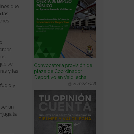
minos que
 las
ienes
do
ierbas
ios
que se
Convocatoria provisión de
ras y las
plaza de Coordinador
Deportivo en Valdilecha
21/07/2026
fugio y
 ser un
njuga la