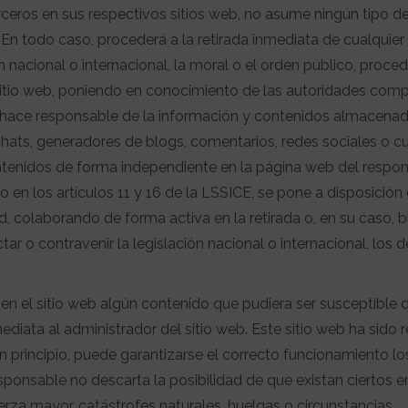
rceros en sus respectivos sitios web, no asume ningún tipo d
En todo caso, procederá a la retirada inmediata de cualquier
n nacional o internacional, la moral o el orden público, proce
o sitio web, poniendo en conocimiento de las autoridades com
e hace responsable de la información y contenidos almacenad
, chats, generadores de blogs, comentarios, redes sociales o c
ntenidos de forma independiente en la página web del respon
 en los artículos 11 y 16 de la LSSICE, se pone a disposición
d, colaborando de forma activa en la retirada o, en su caso, 
r o contravenir la legislación nacional o internacional, los 
 en el sitio web algún contenido que pudiera ser susceptible 
mediata al administrador del sitio web. Este sitio web ha sido 
 principio, puede garantizarse el correcto funcionamiento lo
esponsable no descarta la posibilidad de que existan ciertos e
za mayor, catástrofes naturales, huelgas o circunstancias