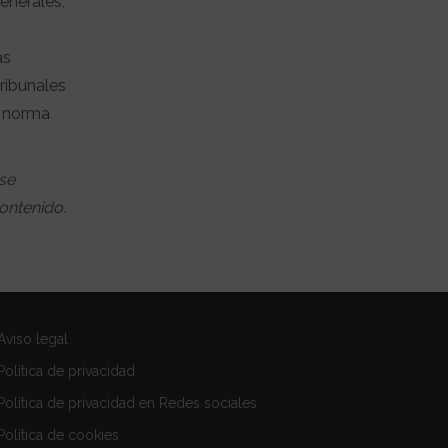
enerales,
as
ribunales
o norma
se
ontenido.
Aviso legal
Política de privacidad
Política de privacidad en Redes sociales
Política de cookies