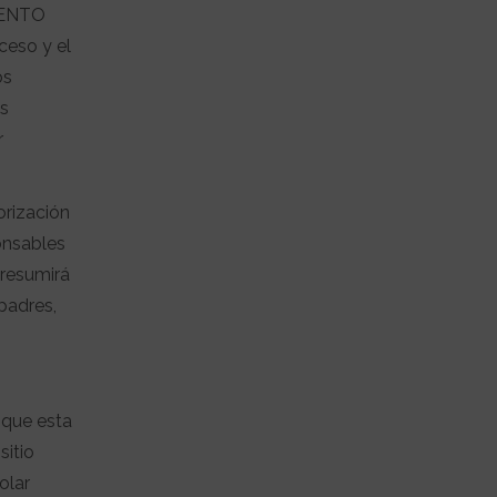
MIENTO
ceso y el
os
os
r
orización
onsables
presumirá
padres,
 que esta
sitio
olar