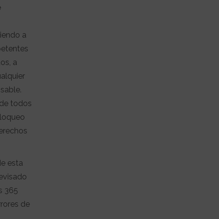
e
diendo a
petentes
os, a
ualquier
sable.
 de todos
bloqueo
derechos
de esta
revisado
s 365
rrores de