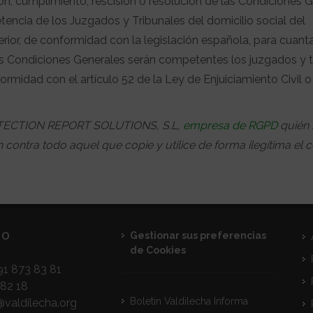
ión, cumplimiento, rescisión o resolución de las Condiciones G
tencia de los Juzgados y Tribunales del domicilio social del
erior, de conformidad con la legislación española, para cuant
tas Condiciones Generales serán competentes los juzgados y t
formidad con el artículo 52 de la Ley de Enjuiciamiento Civil 
ROTECTION REPORT SOLUTIONS, S.L,
empresa de RGPD
quién 
contra todo aquel que copie y utilice de forma ilegítima el c
TO
Gestionar sus preferencias
de Cookies
1 873 83 81
82 18
Boletín Valdilecha Informa
@valdilecha.org