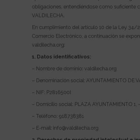
obligaciones, entendiéndose como suficiente 
VALDILECHA.
En cumplimiento del artículo 10 de la Ley 34/20
Comercio Electrónico, a continuación se expone
valdilecha.org:
1. Datos identificativos:
– Nombre de dominio: valdilecha.org
– Denominación social: AYUNTAMIENTO DE 
– NIF: P2816500I
– Domicilio social: PLAZA AYUNTAMIENTO 1, 
– Teléfono: 918738381
– E-mail: info@valdilecha.org
2. Derechos de propiedad intelectual e ind