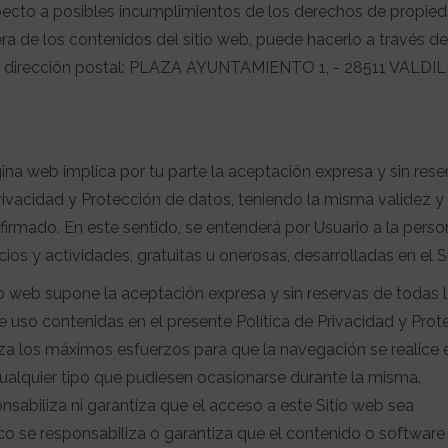
specto a posibles incumplimientos de los derechos de propie
era de los contenidos del sitio web, puede hacerlo a través de
ente dirección postal: PLAZA AYUNTAMIENTO 1, - 28511 VALD
ina web implica por tu parte la aceptación expresa y sin rese
rivacidad y Protección de datos, teniendo la misma validez y 
 firmado. En este sentido, se entenderá por Usuario a la pers
icios y actividades, gratuitas u onerosas, desarrolladas en el S
tio web supone la aceptación expresa y sin reservas de todas 
e uso contenidas en el presente Política de Privacidad y Prot
os máximos esfuerzos para que la navegación se realice e
 cualquier tipo que pudiesen ocasionarse durante la misma.
liza ni garantiza que el acceso a este Sitio web sea
oco se responsabiliza o garantiza que el contenido o software