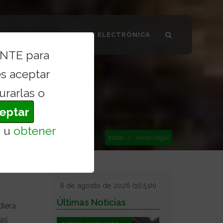
SMO VALDILECHA
SEDE ELECTRÓNICA
ENTE para
s aceptar
urarlas o
eptar
s
u
obtener
Inicio
Aviso Legal
8 de agosto de 2026 (16:51h)
Últimas Noticias
iera
has