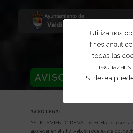
Utilizamos c
fines analítico
todas las co
rechazar s
AVISO LEGAL
Si desea pued
AVISO LEGAL
AYUNTAMIENTO DE VALDILECHA se reserva el de
aparecer en el sitio web, sin que exista obliga