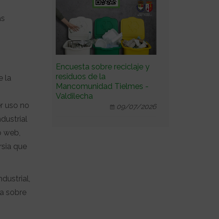
ás
Encuesta sobre reciclaje y
residuos de la
e la
Mancomunidad Tielmes -
Valdilecha
er uso no
09/07/2026
dustrial
o web,
rsia que
dustrial,
na sobre