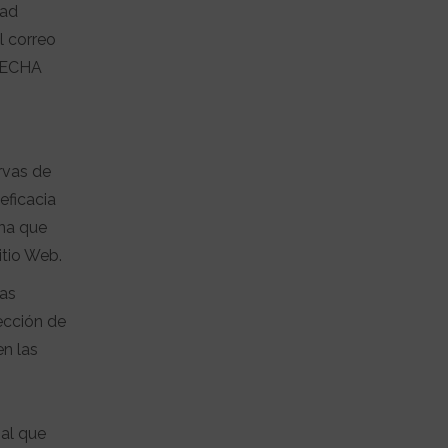
dad
l correo
ILECHA
rvas de
eficacia
ona que
itio Web.
las
ección de
n las
 al que