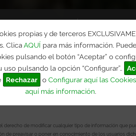
AYUNTAMIENTO
CONCEJALÍAS Y SERVICIOS
TURI
ookies propias y de terceros EXCLUSIVAM
s. Clica
AQUÍ
para más información. Puede
okies pulsando el botón “Aceptar” o config
u uso pulsando la opción “Configurar”..
Ac
e
Rechazar
o
Configurar aquí las Cookie
aquí más información
.
recho de modificar cualquier tipo de información que pud
ción de preavisar o poner en conocimiento de los usuarios dic