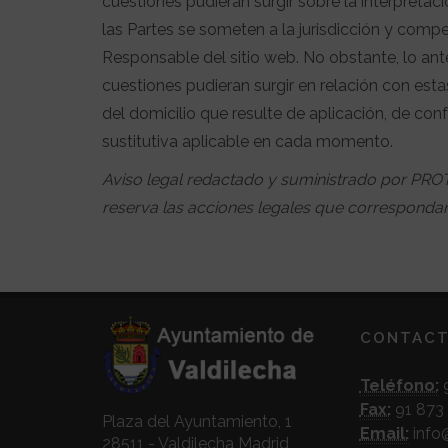
cuestiones pudieran surgir sobre la interpretac
las Partes se someten a la jurisdicción y compe
Responsable del sitio web. No obstante, lo ant
cuestiones pudieran surgir en relación con es
del domicilio que resulte de aplicación, de con
sustitutiva aplicable en cada momento.
Aviso legal redactado y suministrado por P
reserva las acciones legales que correspondan 
CONTAC
Teléfono:
9
Fax:
91 873 
Plaza del Ayuntamiento, 1
Email:
info
28511 - Valdilecha Madrid