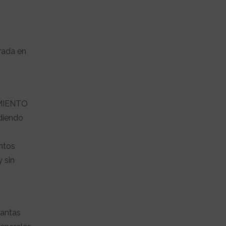
trada en
TAMIENTO
udiendo
ntos
 sin
uantas