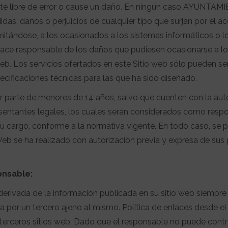
esté libre de error o cause un daño. En ningún caso AYUNTA
s, daños o perjuicios de cualquier tipo que surjan por el ac
mitándose, a los ocasionados a los sistemas informáticos o l
 hace responsable de los daños que pudiesen ocasionarse a l
eb. Los servicios ofertados en este Sitio web sólo pueden se
ecificaciones técnicas para las que ha sido diseñado.
r parte de menores de 14 años, salvo que cuenten con la aut
resentantes legales, los cuales serán considerados como resp
u cargo, conforme a la normativa vigente. En todo caso, se 
Web se ha realizado con autorización previa y expresa de sus 
onsable:
derivada de la información publicada en su sitio web siempre
 por un tercero ajeno al mismo. Política de enlaces desde el 
e terceros sitios web. Dado que el responsable no puede contr