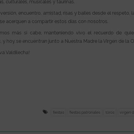
s, culturales, musicales y taurinas.
iversión, encuentro, amistad, risas y bailes desde el respeto, l
 se acerquen a compartir estos días con nosotros.
emos más si cabe, manteniendo vivo el recuerdo de quie
 hoy se encuentran junto a Nuestra Madre la Virgen de la Ol
iva Valdilecha!
fiestas
fiestas patronales
toros
virgen d