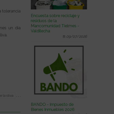
a tolerancia
Encuesta sobre reciclaje y
residuos de la
Mancomunidad Tielmes -
nes un día
Valdilecha
iva.
09/07/2026
,
,
,
e la oliva
BANDO - Impuesto de
Bienes Inmuebles 2026