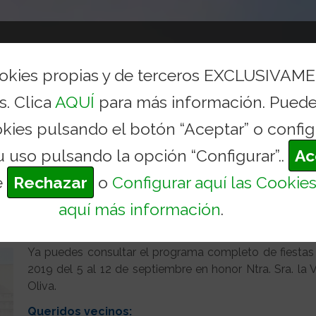
AYUNTAMIENTO
CONCEJALÍAS Y SERVICIOS
TURI
ookies propias y de terceros EXCLUSIVAM
s. Clica
AQUÍ
para más información. Puede
TO FIESTAS PATRONALES
okies pulsando el botón “Aceptar” o config
Inicio
Actualida
u uso pulsando la opción “Configurar”..
Ac
e
Rechazar
o
Configurar aquí las Cookie
atronales 2019
aquí más información
.
virgen de la oliva
Categoría: Noticias
Ya puedes consultar el programa completo de fiestas
2019 del 5 al 12 de septiembre en honor Ntra. Sra. la V
Oliva.
Queridos vecinos: