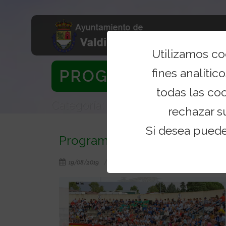
Utilizamos c
fines analítico
PROGRAMA COMPLE
todas las co
Categoría: Noticias
rechazar s
Si desea pued
Programa completo Fiestas P
19/08/2019
fiestas
,
fiestas patronales
,
toros
,