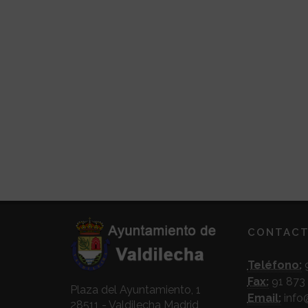
CONTAC
Teléfono:
9
Fax:
91 873 
Plaza del Ayuntamiento, 1
Email:
info
28511 - Valdilecha Madrid