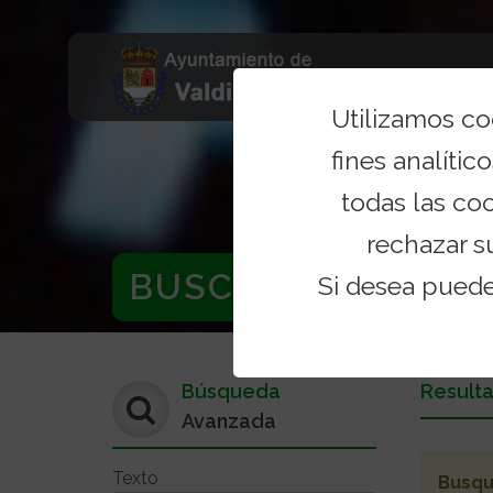
Utilizamos c
fines analítico
todas las co
rechazar s
BUSCADOR
Si desea pued
Búsqueda
Result
Avanzada
Texto
Busq