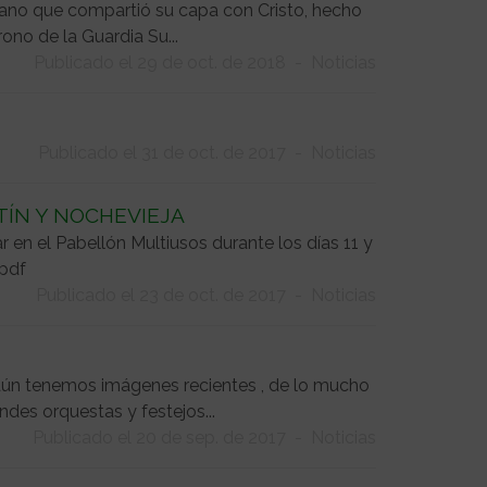
omano que compartió su capa con Cristo, hecho
rono de la Guardia Su...
Publicado el 29 de oct. de 2018
-
Noticias
Publicado el 31 de oct. de 2017
-
Noticias
TÍN Y NOCHEVIEJA
r en el Pabellón Multiusos durante los días 11 y
.pdf
Publicado el 23 de oct. de 2017
-
Noticias
a aún tenemos imágenes recientes , de lo mucho
des orquestas y festejos...
Publicado el 20 de sep. de 2017
-
Noticias