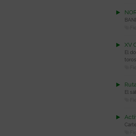
NOR
BAN
Fi
XV 
El do
toros
Fi
Ruta
El sá
Fi
Acti
Carte
Fi