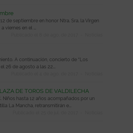
iembre
 12 de septiembre en honor Ntra. Sra. la Virgen
 viernes en el ...
Publicado el 8 de ago. de 2017
-
Noticias
iento. A continuación, concierto de “Los
el 26 de agosto a las 22...
Publicado el 4 de ago. de 2017
-
Noticias
LAZA DE TOROS DE VALDILECHA
. Niños hasta 12 años acompañados por un
la La Mancha, retransmitirán e...
Publicado el 25 de jul. de 2017
-
Noticias