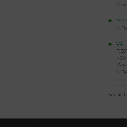
Fi
NOT
Fi
VAL
FIES
NOVI
Mayor
Fi
Página 1