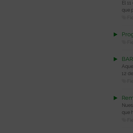
El 11
que p
Fi
Prog
Fi
BAR
Aquel
12 d
Fi
Remi
Nuest
que h
Fi