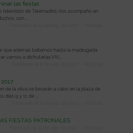
nar las fiestas
rtes televisión de Telemadrid, nos acompañó en
uchos, son ...
Publicado el 14 de sep. de 2017
-
Noticias
vidar que además bailamos hasta la madrugada
 vamos a disfrutarlas.VIV...
Publicado el 6 de sep. de 2017
-
Noticias
 2017
n de la oliva se llevarán a cabo en la plaza de
 días 9 y 11 de ...
Publicado el 4 de sep. de 2017
-
Noticias
LAS FIESTAS PATRONALES
Publicado el 31 de ago. de 2017
-
Noticias