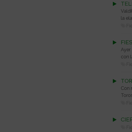
TELE
Valdi
la el
Fi
FIE
Ayer 
con l
Fi
TOR
Con m
Toros
Fi
CIE
Fi