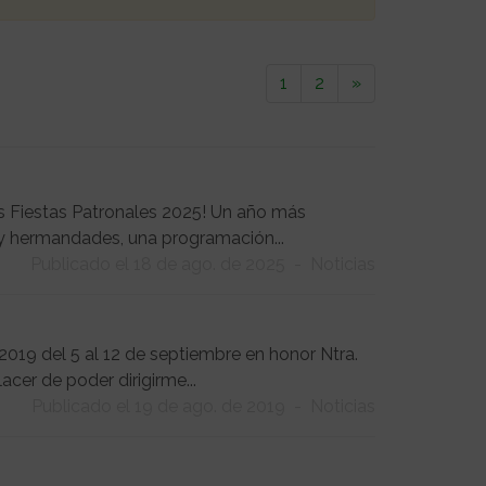
1
2
»
las Fiestas Patronales 2025! Un año más
 y hermandades, una programación...
Publicado el 18 de ago. de 2025
-
Noticias
019 del 5 al 12 de septiembre en honor Ntra.
acer de poder dirigirme...
Publicado el 19 de ago. de 2019
-
Noticias