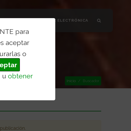
SMO VALDILECHA
SEDE ELECTRÓNICA
ENTE para
s aceptar
urarlas o
eptar
s
u
obtener
Inicio
Buscador
 publicación
.