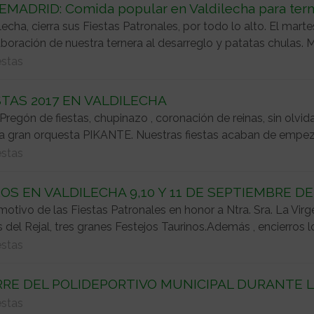
MADRID: Comida popular en Valdilecha para termi
lecha, cierra sus Fiestas Patronales, por todo lo alto. El ma
aboración de nuestra ternera al desarreglo y patatas chulas. M
estas
STAS 2017 EN VALDILECHA
Pregón de fiestas, chupinazo , coronación de reinas, sin ol
a gran orquesta PIKANTE. Nuestras fiestas acaban de empezar,
estas
OS EN VALDILECHA 9,10 Y 11 DE SEPTIEMBRE DE
otivo de las Fiestas Patronales en honor a Ntra. Sra. La Virge
 del Rejal, tres granes Festejos Taurinos.Además , encierros los
estas
RRE DEL POLIDEPORTIVO MUNICIPAL DURANTE 
estas