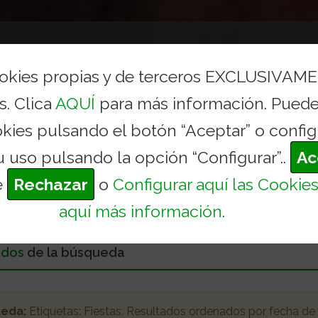
AYUNTAMIENTO
CONCEJALÍAS Y SERVICIOS
TURI
ookies propias y de terceros EXCLUSIVAM
s. Clica
AQUÍ
para más información. Puede
okies pulsando el botón “Aceptar” o config
u uso pulsando la opción “Configurar”..
Ac
e
Rechazar
o
Configurar aquí las Cookie
aquí más información
.
ados
de la búsqueda
ueda:
Etiquetas:
Fiestas
. Resultados ordenados
por fecha de