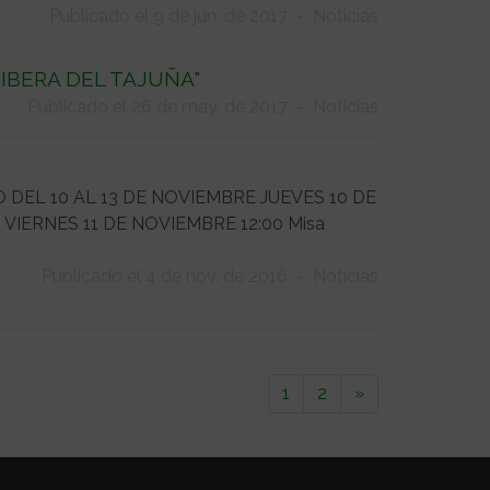
Publicado el 9 de jun. de 2017
-
Noticias
IBERA DEL TAJUÑA"
Publicado el 26 de may. de 2017
-
Noticias
DEL 10 AL 13 DE NOVIEMBRE JUEVES 10 DE
s. VIERNES 11 DE NOVIEMBRE 12:00 Misa
Publicado el 4 de nov. de 2016
-
Noticias
1
2
»