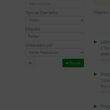
Página 1
Tipo de Elemento
Etiqueta
Libr
Ordenados por
¡¡ Ya
prep
Fi
Buscar
Pro
Ya pu
Sra. 
Fi
Prog