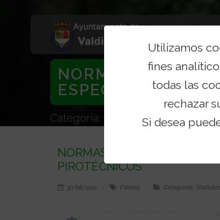
Utilizamos c
fines analítico
NORMAS PARA EVI
todas las co
ESPECTÁCULOS PI
rechazar s
Categoría: Noticias
Si desea pued
NORMAS PARA EVITAR ACCI
PIROTÉCNICOS
30/08/2017
Fiestas
Categoría: Noticia