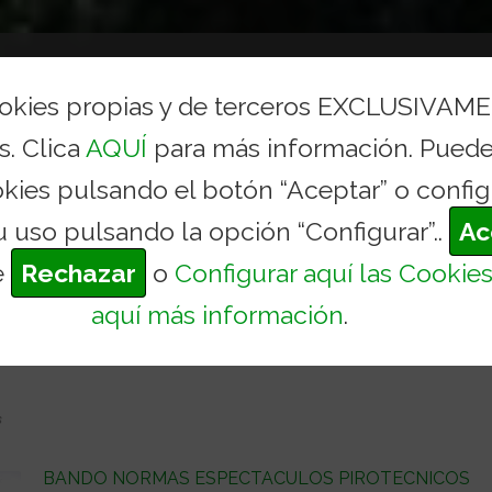
AYUNTAMIENTO
CONCEJALÍAS Y SERVICIOS
TURI
ookies propias y de terceros EXCLUSIVAM
s. Clica
AQUÍ
para más información. Puede
TAR ACCIDENTES DURANT
okies pulsando el botón “Aceptar” o config
ROTÉCNICOS
Inicio
Actualidad
Noti
u uso pulsando la opción “Configurar”..
Ac
e
Rechazar
o
Configurar aquí las Cookie
aquí más información
.
DENTES DURANTE LOS ESPECTÁCULOS
s
BANDO NORMAS ESPECTACULOS PIROTECNICOS