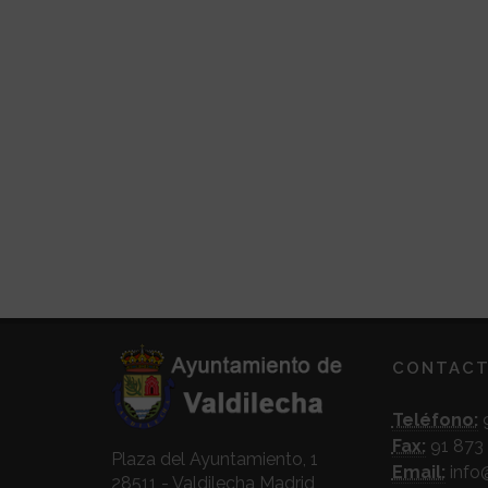
CONTAC
Teléfono:
9
Fax:
91 873 
Plaza del Ayuntamiento, 1
Email:
info
28511 - Valdilecha Madrid