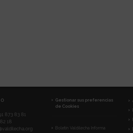
TO
Gestionar sus preferencias
de Cookies
1 873 83 81
82 18
Boletín Valdilecha Informa
@valdilecha.org