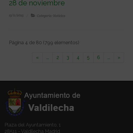
28 de noviembre
15/11/2025
Categoría: Noticias
Página 4 de 80 (799 elementos)
«
...
2
3
4
5
6
...
»
Plaza del Ayuntamiento, 1
28511 - Valdilecha Madrid