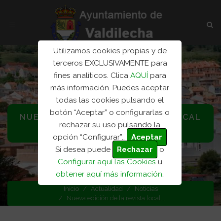
Utilizamos cookies propias y de
terceros EXCLUSIVAMENTE para
fines analíticos. Clica
AQUÍ
para
más información. Puedes aceptar
todas las cookies pulsando el
botón “Aceptar” o configurarlas o
NUEVA EDICIÓN DE LA REVISTA LOCAL
rechazar su uso pulsando la
VALDILECHA INFORMA
opción “Configurar”..
Aceptar
Si desea puede
Rechazar
o
Categoría: Noticias
Configurar aquí las Cookies
u
obtener aquí más información
.
Inicio
Actualidad
Noticias
Nueva edición de la revista local...