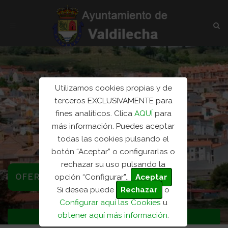
Utilizamos cookies propias y de
terceros EXCLUSIVAMENTE para
fines analíticos. Clica
AQUÍ
para
más información. Puedes aceptar
todas las cookies pulsando el
botón “Aceptar” o configurarlas o
rechazar su uso pulsando la
OFERTA EMPLEO PÚBLICO
opción “Configurar”..
Aceptar
Si desea puede
Rechazar
o
Configurar aquí las Cookies
u
obtener aquí más información
.
Inicio
oferta empleo...