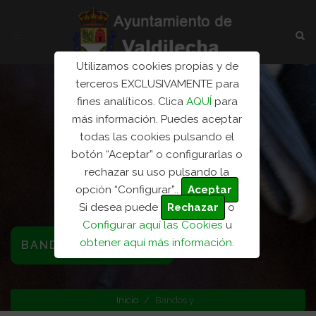
Utilizamos cookies propias y de
terceros EXCLUSIVAMENTE para
fines analíticos. Clica
AQUÍ
para
más información. Puedes aceptar
todas las cookies pulsando el
botón “Aceptar” o configurarlas o
rechazar su uso pulsando la
opción “Configurar”..
Aceptar
Si desea puede
Rechazar
o
Configurar aquí las Cookies
u
obtener aquí más información
.
BANDOS Y ANUNCIOS
Inicio
Bandos y...