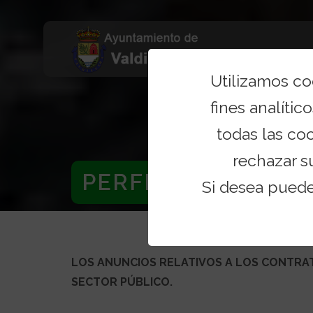
Utilizamos c
fines analítico
todas las co
rechazar s
PERFIL DEL CONT
Si desea pued
LOS ANUNCIOS RELATIVOS A LOS CONTRA
SECTOR PÚBLICO.