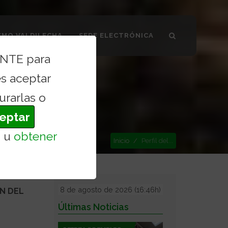
SMO VALDILECHA
SEDE ELECTRÓNICA
ENTE para
s aceptar
urarlas o
eptar
s
u
obtener
Inicio
Perfil del...
8 de agosto de 2026 (16:46h)
N DEL
Últimas Noticias