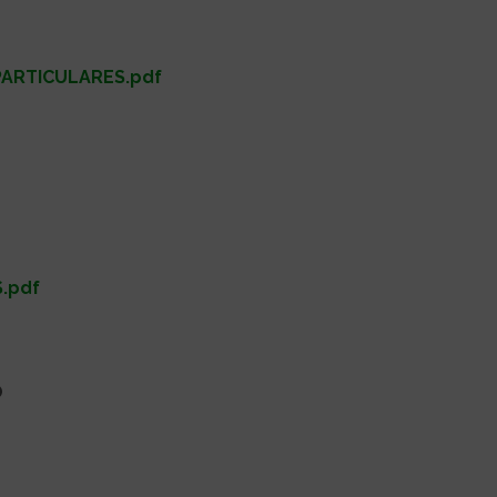
PARTICULARES.pdf
.pdf
O