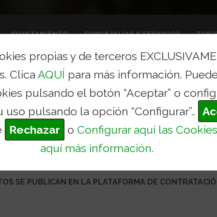
AYUNTAMIENTO
CONCEJALÍAS Y SERVICIOS
TURI
ookies propias y de terceros EXCLUSIVAM
s. Clica
AQUÍ
para más información. Puede
okies pulsando el botón “Aceptar” o config
u uso pulsando la opción “Configurar”..
Ac
RATANTE
e
Rechazar
o
Configurar aquí las Cookie
aquí más información
.
TOS SE PUBLICAN EN LA PLATAFORMA DE CONTRATACIÓ