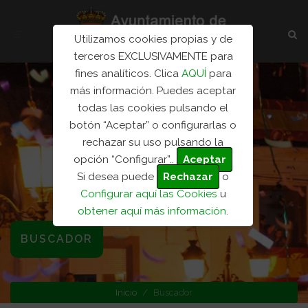
Utilizamos cookies propias y de
terceros EXCLUSIVAMENTE para
fines analíticos. Clica
AQUÍ
para
más información. Puedes aceptar
todas las cookies pulsando el
botón “Aceptar” o configurarlas o
rechazar su uso pulsando la
opción “Configurar”..
Aceptar
Si desea puede
Rechazar
o
Configurar aquí las Cookies
u
obtener aquí más información
.
BUSCADOR
Inicio
Buscador