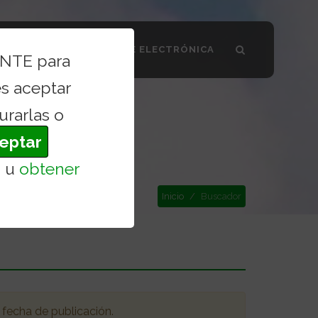
SMO VALDILECHA
SEDE ELECTRÓNICA
ENTE para
s aceptar
urarlas o
eptar
s
u
obtener
Inicio
Buscador
 fecha de publicación
.