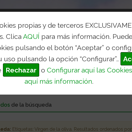
AYUNTAMIENTO
CONCEJALÍAS Y SERVICIOS
TURI
ookies propias y de terceros EXCLUSIVAM
s. Clica
AQUÍ
para más información. Puede
okies pulsando el botón “Aceptar” o config
u uso pulsando la opción “Configurar”..
Ac
e
Rechazar
o
Configurar aquí las Cookie
aquí más información
.
ados
de la búsqueda
ueda:
Etiquetas:
Virgen de la oliva
. Resultados ordenados
por