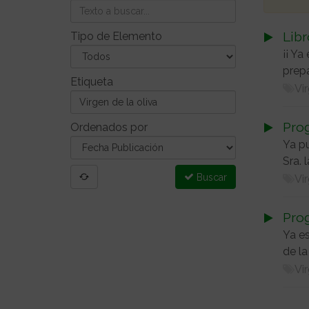
Libr
Tipo de Elemento
¡¡ Ya
prep
Etiqueta
Vir
Pro
Ordenados por
Ya pu
Sra. 
Buscar
Vir
Prog
Ya es
de la
Vir