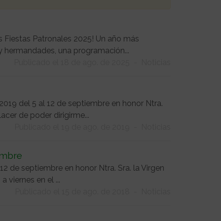
las Fiestas Patronales 2025! Un año más
 y hermandades, una programación...
Publicado el 18 de ago. de 2025
-
Noticias
019 del 5 al 12 de septiembre en honor Ntra.
acer de poder dirigirme...
Publicado el 19 de ago. de 2019
-
Noticias
embre
12 de septiembre en honor Ntra. Sra. la Virgen
 viernes en el ...
Publicado el 15 de ago. de 2018
-
Noticias