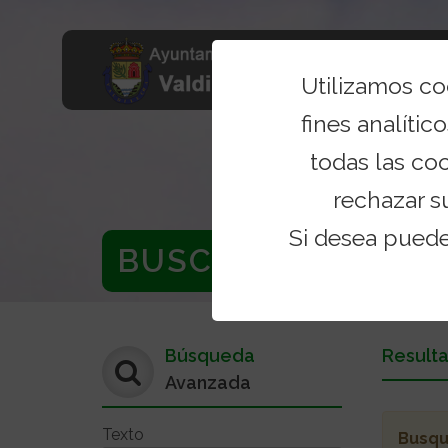
Utilizamos c
fines analítico
todas las co
rechazar s
Si desea pued
BUSCADOR
Búsqueda
Result
Avanzada
Texto
Busq