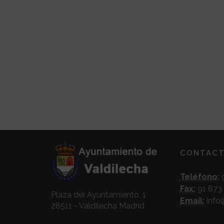
CONTAC
Teléfono:
9
Fax:
91 873 
Plaza del Ayuntamiento, 1
Email:
info
28511 - Valdilecha Madrid