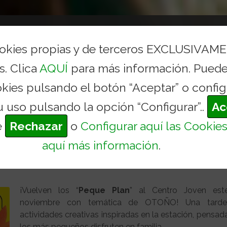
AYUNTAMIENTO
CONCEJALÍAS Y SERVICIOS
TURI
ookies propias y de terceros EXCLUSIVAM
s. Clica
AQUÍ
para más información. Puede
 CENTRO JOVEN - 28 DE
okies pulsando el botón “Aceptar” o config
Inicio
Actualid
u uso pulsando la opción “Configurar”..
Ac
e
Rechazar
o
Configurar aquí las Cookie
n - 28 de noviembre
aquí más información
.
¡Vuelven los “
Peque Plan
” al Centro Joven es
noviembre con temática de OTOÑO! Una tarde
actividades creativas inspiradas en la estación, pensad
los más pequeños disfruten en familia.