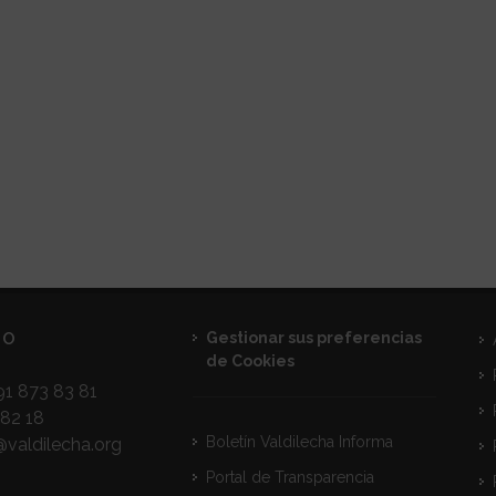
TO
Gestionar sus preferencias
de Cookies
1 873 83 81
82 18
Boletín Valdilecha Informa
@valdilecha.org
Portal de Transparencia