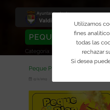
Utilizamos c
fines analítico
PEQUE PLAN EN EL
todas las co
Categoría: Noticias
rechazar s
Si desea pued
Peque Plan en el Centro Jove
15/11/2025
Categoría: Noticias