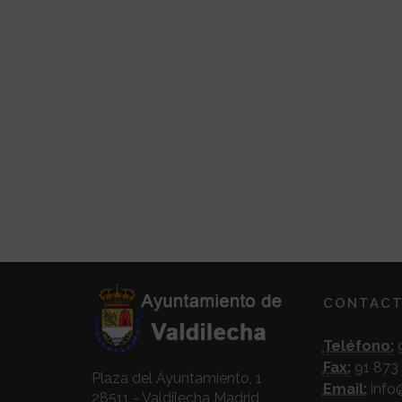
CONTAC
Teléfono:
9
Fax:
91 873 
Plaza del Ayuntamiento, 1
Email:
info
28511 - Valdilecha Madrid