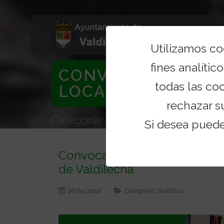
Utilizamos c
fines analítico
CONVOCATORIA PAR
todas las co
LOCAL EN EL...
rechazar s
Categoría: Noticias
Si desea pued
Convocatoria para la Provisió
de Valdilecha
06/04/2026
Categoría: Noticias