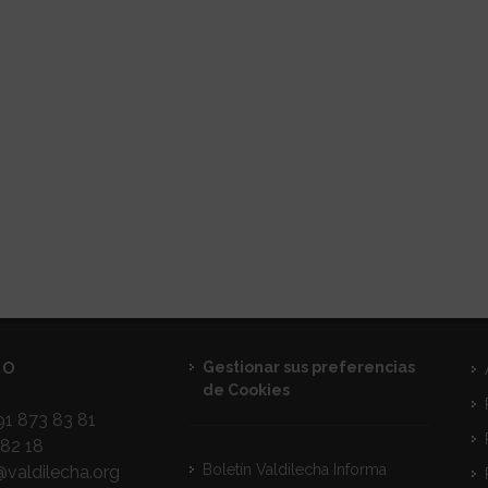
TO
Gestionar sus preferencias
de Cookies
1 873 83 81
82 18
Boletín Valdilecha Informa
@valdilecha.org