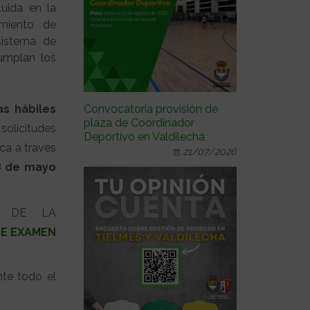
luida en la
miento de
sistema de
cumplan los
Convocatoria provisión de
as hábiles
plaza de Coordinador
solicitudes
Deportivo en Valdilecha
ca a través
21/07/2026
18 de mayo
S DE LA
DE EXAMEN
nte todo el