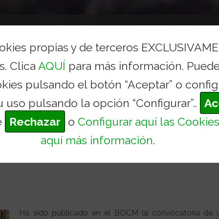
AYUNTAMIENTO
CONCEJALÍAS Y SERVICIOS
TURI
ookies propias y de terceros EXCLUSIVAM
s. Clica
AQUÍ
para más información. Puede
A LA PROVISIÓN DE 1 PL
okies pulsando el botón “Aceptar” o config
Inicio
Actua
u uso pulsando la opción “Configurar”..
Ac
e
Rechazar
o
Configurar aquí las Cookie
aquí más información
.
n de 1 Plaza de Policía Local en el Ayun
Ha sido publicado en el BOCM la convocatoria de 