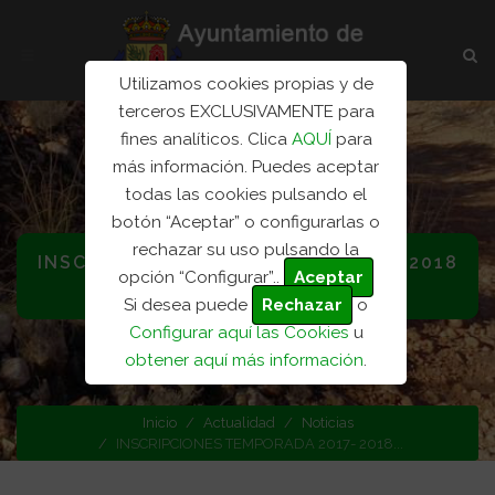
Utilizamos cookies propias y de
terceros EXCLUSIVAMENTE para
fines analíticos. Clica
AQUÍ
para
más información. Puedes aceptar
todas las cookies pulsando el
botón “Aceptar” o configurarlas o
rechazar su uso pulsando la
INSCRIPCIONES TEMPORADA 2017- 2018
opción “Configurar”..
Aceptar
FUTBOL
Si desea puede
Rechazar
o
Configurar aquí las Cookies
u
Categoría: Noticias
obtener aquí más información
.
Inicio
Actualidad
Noticias
INSCRIPCIONES TEMPORADA 2017- 2018...