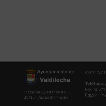
CONTAC
Teléfono:
9
Fax:
91 873 
Plaza del Ayuntamiento, 1
Email:
info
28511 - Valdilecha Madrid