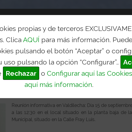
AYUNTAMIENTO
CONCEJALÍAS Y SERVICIOS
TURI
ookies propias y de terceros EXCLUSIVAM
s. Clica
AQUÍ
para más información. Puede
TOS EN VALDILECHA
okies pulsando el botón “Aceptar” o config
Inicio
Actualida
u uso pulsando la opción “Configurar”..
Ac
e
Rechazar
o
Configurar aquí las Cookie
ALDILECHA
aquí más información
.
cias
Reunión informativa en Valdilecha: Día 15 de septiembre 
a las 12:30 en el local situado en la planta baja de la
Municipal, situado en la Calle Fray Luis.