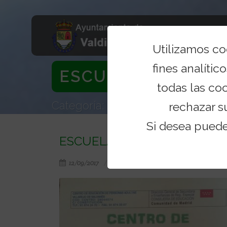
Utilizamos c
fines analítico
ESCUELA DE ADUL
todas las co
Categoría: Noticias
rechazar s
Si desea pued
ESCUELA DE ADULTOS EN V
12/09/2017
Educación
Categoría: Noti