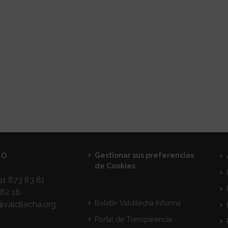
TO
Gestionar sus preferencias
de Cookies
1 873 83 81
82 18
Boletín Valdilecha Informa
@valdilecha.org
Portal de Transparencia