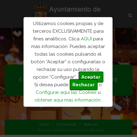
Utilizamos cookies propias y de
terceros EXCLUSIVAMENTE para
fines analíticos. Clica
AQUÍ
para
más información. Puedes aceptar
todas las cookies pulsando el
botón “Aceptar” o configurarlas o
rechazar su uso pulsando la
PROCESO SELECTIVO PARA LA
opción “Configurar”..
Aceptar
CONSTITUCIÓN DE UNA BOLSA DE
Si desea puede
Rechazar
o
EMPLEO DE...
Configurar aquí las Cookies
u
obtener aquí más información
.
Categoría: Noticias
Inicio
Actualidad
Noticias
Proceso selectivo para la constitución...