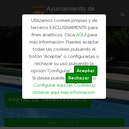
Utilizamos cookies propias y de
terceros EXCLUSIVAMENTE para
fines analíticos. Clica
AQUÍ
para
más información. Puedes aceptar
todas las cookies pulsando el
botón “Aceptar” o configurarlas o
rechazar su uso pulsando la
opción “Configurar”..
Aceptar
Si desea puede
Rechazar
o
Configurar aquí las Cookies
u
obtener aquí más información
.
PORTAL DE TRANSPARENCIA
Inicio
Portal de...