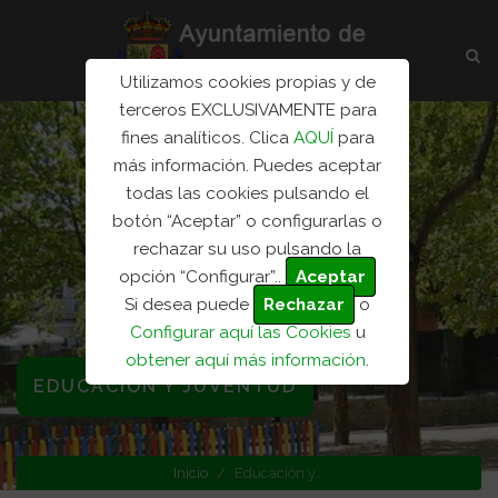
Utilizamos cookies propias y de
terceros EXCLUSIVAMENTE para
fines analíticos. Clica
AQUÍ
para
más información. Puedes aceptar
todas las cookies pulsando el
botón “Aceptar” o configurarlas o
rechazar su uso pulsando la
opción “Configurar”..
Aceptar
Si desea puede
Rechazar
o
Configurar aquí las Cookies
u
obtener aquí más información
.
EDUCACIÓN Y JUVENTUD
Inicio
Educación y...