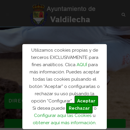
Utilizamos cookies propias y de
terceros EXCLUSIVAMENTE para
fines analíticos. Clica
AQUÍ
para
más información. Puedes aceptar
todas las cookies pulsando el
botón “Aceptar” o configurarlas o
rechazar su uso pulsando la
DIRECTORIO INSTALACIONES
opción “Configurar”..
Aceptar
Si desea puede
Rechazar
o
Configurar aquí las Cookies
u
obtener aquí más información
.
Inicio
Directorio...