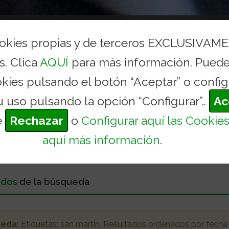
AYUNTAMIENTO
CONCEJALÍAS Y SERVICIOS
TURI
ookies propias y de terceros EXCLUSIVAM
s. Clica
AQUÍ
para más información. Puede
okies pulsando el botón “Aceptar” o config
u uso pulsando la opción “Configurar”..
Ac
e
Rechazar
o
Configurar aquí las Cookie
aquí más información
.
ados
de la búsqueda
ueda:
Etiquetas:
san martin
. Resultados ordenados
por fecha