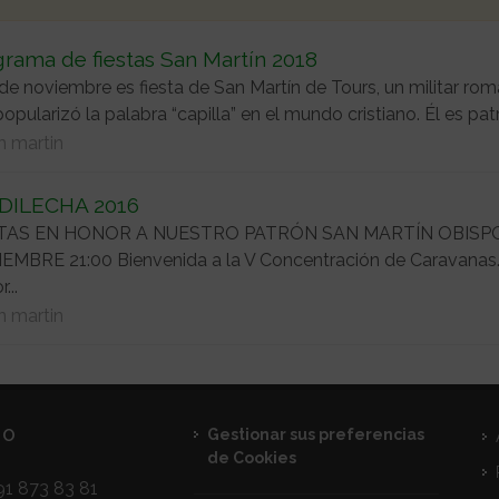
rama de fiestas San Martín 2018
 de noviembre es fiesta de San Martín de Tours, un militar r
opularizó la palabra “capilla” en el mundo cristiano. Él es pat
n martin
DILECHA 2016
TAS EN HONOR A NUESTRO PATRÓN SAN MARTÍN OBISPO 
EMBRE 21:00 Bienvenida a la V Concentración de Caravana
...
n martin
TO
Gestionar sus preferencias
de Cookies
1 873 83 81