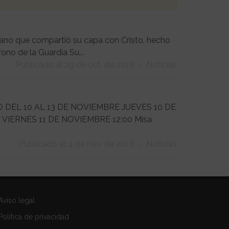
omano que compartió su capa con Cristo, hecho
rono de la Guardia Su...
Publicado el 29 de oct. de 2018
-
Noticias
DEL 10 AL 13 DE NOVIEMBRE JUEVES 10 DE
s. VIERNES 11 DE NOVIEMBRE 12:00 Misa
Publicado el 4 de nov. de 2016
-
Noticias
Aviso legal
Política de privacidad