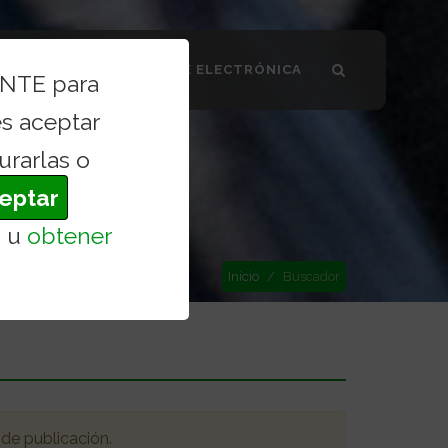
SMO VALDILECHA
SEDE ELECTRÓNICA
ENTE para
s aceptar
urarlas o
eptar
s
u
obtener
Inicio
Buscador
 de publicación
.