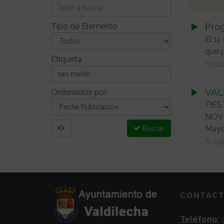
Prog
Tipo de Elemento
El 11
que p
Etiqueta
sa
VAL
Ordenados por
FIES
NOVI
Mayor
Buscar
sa
CONTAC
Teléfono:
9