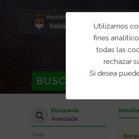
Utilizamos c
fines analítico
todas las co
rechazar s
Si desea pued
BUSCADOR
Búsqueda
Result
Avanzada
Texto
Busq