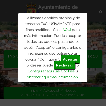
Utilizamos cookies propias y de
terceros EXCLUSIVAMENTE para
fines analíticos. Clica
AQUÍ
para
más información. Puedes aceptar
todas las cookies pulsando el
botón “Aceptar” o configurarlas o
rechazar su uso pulsando la
INSCRIPCIONES TEMPORADA 2017- 2018
opción “Configurar”..
Aceptar
FUTBOL
Si desea puede
Rechazar
o
Configurar aquí las Cookies
u
Categoría: Noticias
obtener aquí más información
.
Inicio
Actualidad
Noticias
INSCRIPCIONES TEMPORADA 2017- 2018...