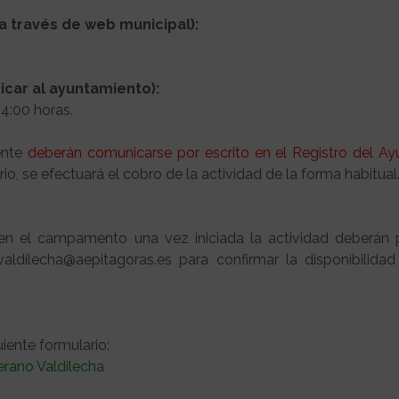
a través de web municipal):
car al ayuntamiento):
14:00 horas.
mente
deberán comunicarse por escrito en el Registro del A
rio, se efectuará el cobro de la actividad de la forma habitual
ar en el campamento una vez iniciada la actividad deberán
valdilecha@aepitagoras.es para confirmar la disponibilida
iente formulario:
rano Valdilecha