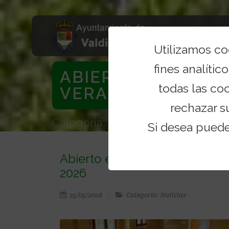
Utilizamos c
fines analítico
ABIERTO EL PLAZ
todas las co
VERANO DE...
rechazar s
Categoría: Noticias
Si desea pued
Abierto el plazo de inscripc
2026
25/05/2026
Categoría: Noticias