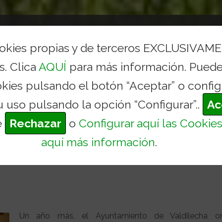
AYUNTAMIENTO
CONCEJALÍAS Y SERVICIOS
TURI
ookies propias y de terceros EXCLUSIVAM
s. Clica
AQUÍ
para más información. Puede
O DE INSCRIPCIÓN PARA 
okies pulsando el botón “Aceptar” o config
Inicio
Actualid
u uso pulsando la opción “Configurar”..
Ac
e
Rechazar
o
Configurar aquí las Cookie
aquí más información
.
ión para el campamento de verano de Vald
Un año más, el Ayuntamiento de Valdilecha or