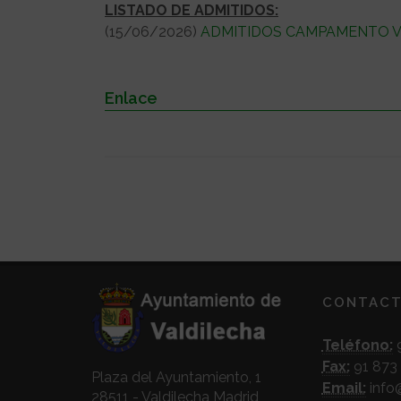
LISTADO DE ADMITIDOS:
(15/06/2026)
ADMITIDOS CAMPAMENTO V
Enlace
CONTAC
Teléfono:
9
Fax:
91 873 
Plaza del Ayuntamiento, 1
Email:
info
28511 - Valdilecha Madrid