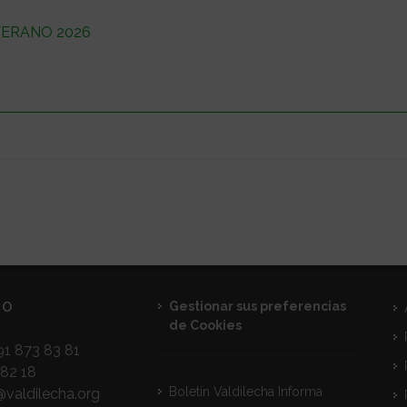
ERANO 2026
TO
Gestionar sus preferencias
de Cookies
1 873 83 81
82 18
Boletín Valdilecha Informa
@valdilecha.org