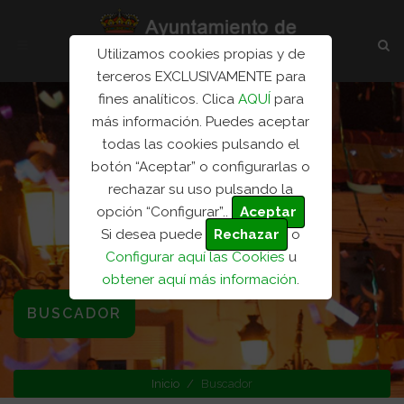
Utilizamos cookies propias y de
terceros EXCLUSIVAMENTE para
fines analíticos. Clica
AQUÍ
para
más información. Puedes aceptar
todas las cookies pulsando el
botón “Aceptar” o configurarlas o
rechazar su uso pulsando la
opción “Configurar”..
Aceptar
Si desea puede
Rechazar
o
Configurar aquí las Cookies
u
obtener aquí más información
.
BUSCADOR
Inicio
Buscador